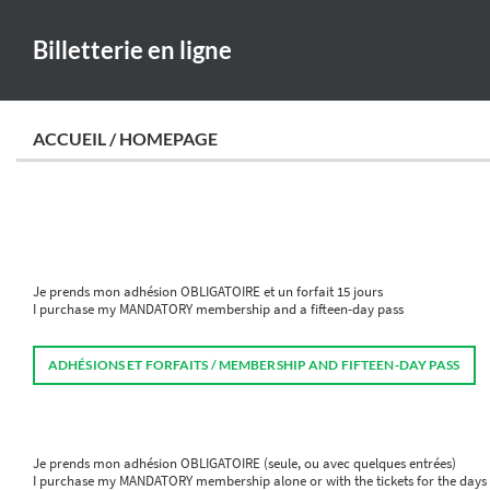
Billetterie en ligne
ACCUEIL / HOMEPAGE
Je prends mon adhésion OBLIGATOIRE et un forfait 15 jours
I purchase my MANDATORY membership and a fifteen-day pass
ADHÉSIONS ET FORFAITS / MEMBERSHIP AND FIFTEEN-DAY PASS
Je prends mon adhésion OBLIGATOIRE (seule, ou avec quelques entrées)
I purchase my MANDATORY membership alone or with the tickets for the days I