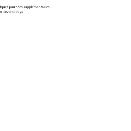
uelques journées supplémentaires
or several days