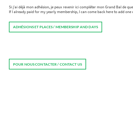
Si j'ai déjà mon adhésion, je peux revenir ici compléter mon Grand Bal de q
If I already paid for my yearly membership, I can come back here to add one 
ADHÉSIONS ET PLACES / MEMBERSHIP AND DAYS
POUR NOUS CONTACTER / CONTACT US